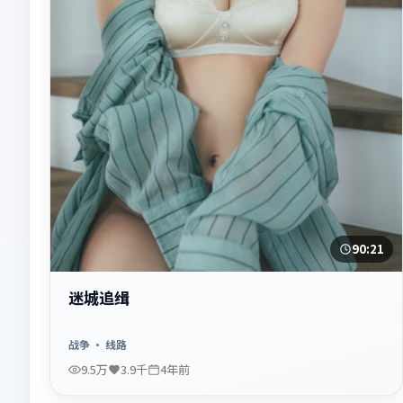
90:21
迷城追缉
战争
· 线路
9.5万
3.9千
4年前