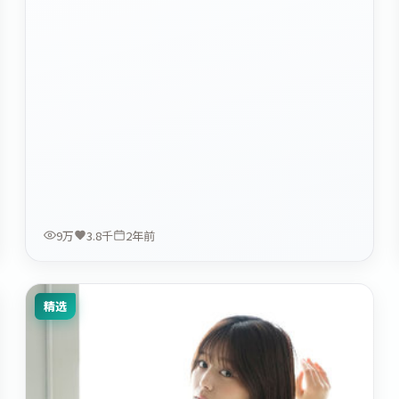
9万
3.8千
2年前
精选