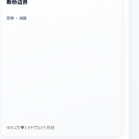
断桥边界
恐怖
· 线路
9.2万
3.9千
10个月前