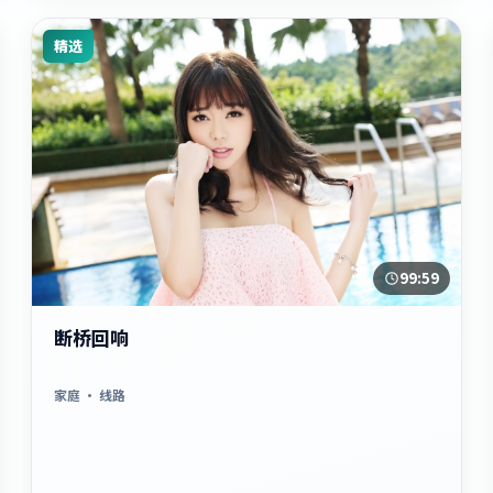
精选
99:59
断桥回响
家庭
· 线路