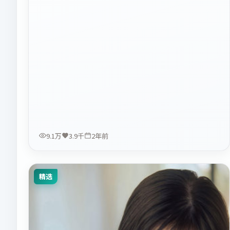
9.1万
3.9千
2年前
精选