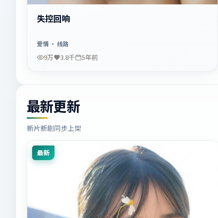
失控回响
爱情
· 线路
9万
3.8千
5年前
最新更新
新片新剧同步上架
最新