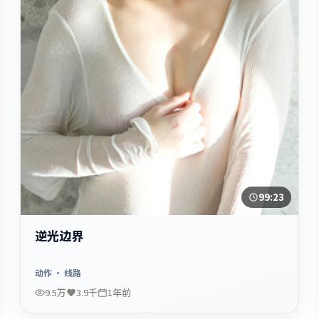
99:23
逆光边界
动作
· 线路
9.5万
3.9千
1年前