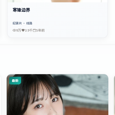
寒锋边界
纪录片
· 线路
9万
3.9千
5年前
最新