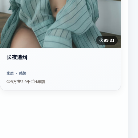
99:31
长夜追缉
家庭
· 线路
9万
3.9千
4年前